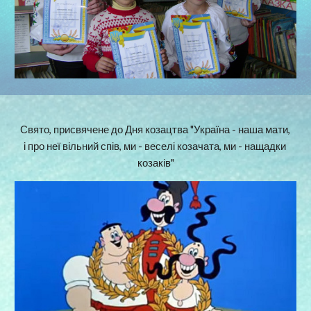
Свято, присвячене до Дня козацтва "Україна - наша мати, 
і про неї вільний спів, ми - веселі козачата, ми - нащадки 
козаків"