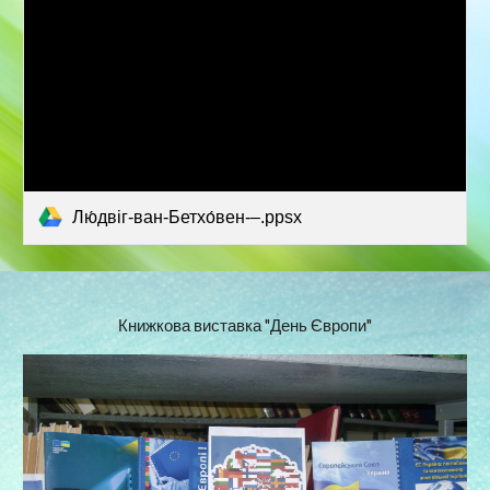
Лю́двіг-ван-Бетхо́вен-–.ppsx
Книжкова виставка "День Європи"