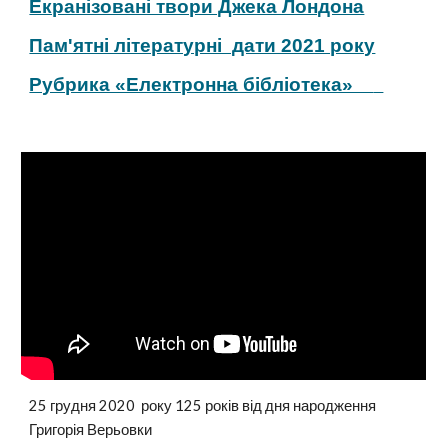
Екранізовані твори Джека Лондона
Пам'ятні літературні  дати 2021 року
Рубрика «Електронна бібліотека»    
25 грудня 2020  року 125 років від дня народження 
Григорія Верьовки