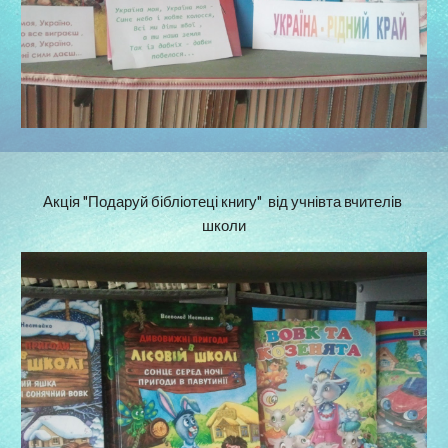
Акція "Подаруй бібліотеці книгу"  від учнівта вчителів 
школи