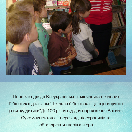
 План заходів до Всеукраїнського місячника шкільних 
бібліотек під гаслом "Шкільна бібліотека- центр творчого 
розитку дитини"До 100 річчя від дня народження Василя 
Сухомлинського : - перегляд відеороликів та 
обговорення творів автора