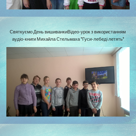
Святкуємо День вишиванкиВідео-урок з використанням 
аудіо-книги Михайла Стельмаха "Гуси-лебеді летять"